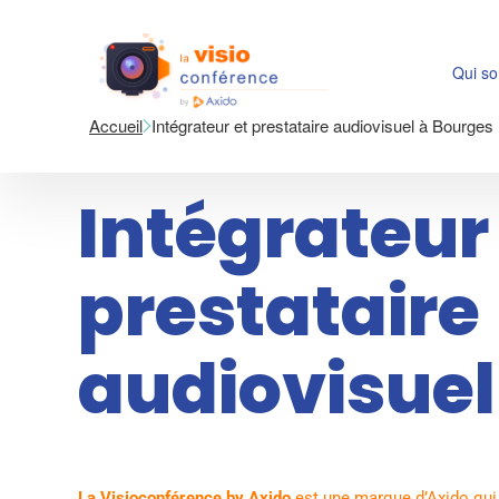
Qui s
Accueil
Intégrateur et prestataire audiovisuel à Bourges
Intégrateur
prestataire
audiovisuel
La Visioconférence by Axido
est une marque d’Axido qui