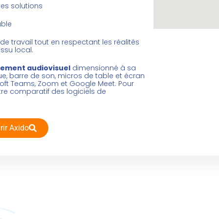
des solutions
able
e travail tout en respectant les réalités
ssu local.
ement audiovisuel
dimensionné à sa
, barre de son, micros de table et écran
soft Teams, Zoom et Google Meet. Pour
tre
comparatif des logiciels de
rir Axido