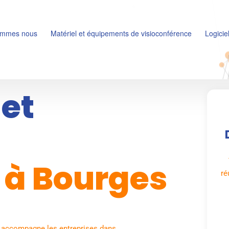
ommes nous
Matériel et équipements de visioconférence
Logicie
 et
à Bourges
ré
 accompagne les entreprises dans