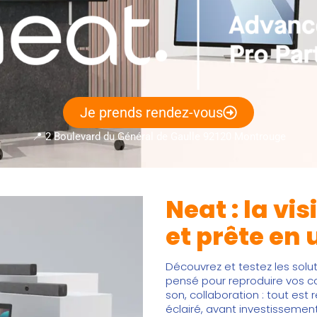
Je prends rendez-vous
📍 2 Boulevard du Général de Gaulle 92120 Montrouge
Neat : la vis
et prête en 
Découvrez et testez les sol
pensé pour reproduire vos con
son, collaboration : tout est
éclairé, avant investissement