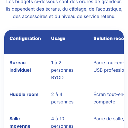
Les budgets ci-dessous sont des ordres de grandeur.
Ils dépendent des écrans, du câblage, de l’acoustique,
des accessoires et du niveau de service retenu.
Configuration
Usage
Solution reco
Bureau
1 à 2
Barre tout-en-
individuel
personnes,
USB professionn
BYOD
Huddle room
2 à 4
Écran tout-en-u
personnes
compacte
Salle
4 à 10
Barre de salle, 
moyenne
personnes