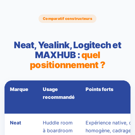
Comparatif constructeurs
Neat, Yealink, Logitech et
MAXHUB :
quel
positionnement ?
Marque
Usage
Points forts
recommandé
Neat
Huddle room
Expérience native, de
à boardroom
homogène, cadrage in