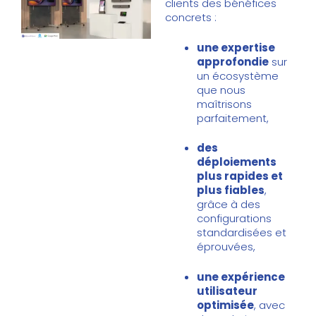
clients des bénéfices
concrets :
une expertise
approfondie
sur
un écosystème
que nous
maîtrisons
parfaitement,
des
déploiements
plus rapides et
plus fiables
,
grâce à des
configurations
standardisées et
éprouvées,
une expérience
utilisateur
optimisée
, avec