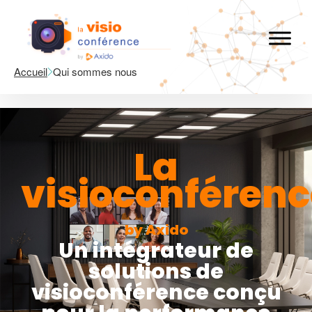
Accueil
Qui sommes nous
La
visioconféren
by Axido
Un intégrateur de
solutions de
visioconférence conçu