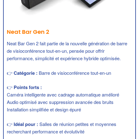
Neat Board 50
Neat Board 50,
un écran tactile collaboratif tout-en-un
combinant visioconférence et tableau blanc interactif.
👉
Catégorie :
Écran collaboratif interactif
👉
Points forts :
Tableau blanc multi-touch
Caméra et audio intégrés
Mobilité et simplicité d’installation
👉
Idéal pour :
Espaces collaboratifs et salles créatives
En savoir plus