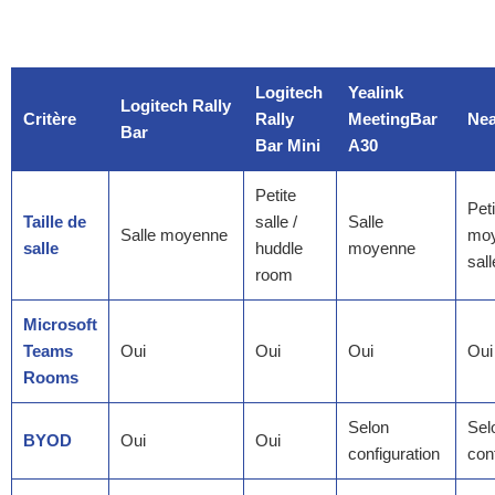
Logitech
Yealink
Logitech Rally
Critère
Rally
MeetingBar
Nea
Bar
Bar Mini
A30
Petite
Peti
Taille de
salle /
Salle
Salle moyenne
mo
salle
huddle
moyenne
sall
room
Microsoft
Teams
Oui
Oui
Oui
Oui
Rooms
Selon
Sel
BYOD
Oui
Oui
configuration
con