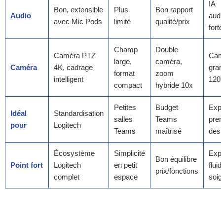
IA
Bon, extensible
Plus
Bon rapport
Audio
aud
avec Mic Pods
limité
qualité/prix
fort
Champ
Double
Caméra PTZ
Ca
large,
caméra,
Caméra
4K, cadrage
gra
format
zoom
intelligent
120
compact
hybride 10x
Petites
Budget
Exp
Idéal
Standardisation
salles
Teams
pre
pour
Logitech
Teams
maîtrisé
des
Écosystème
Simplicité
Exp
Bon équilibre
Point fort
Logitech
en petit
flui
prix/fonctions
complet
espace
soi