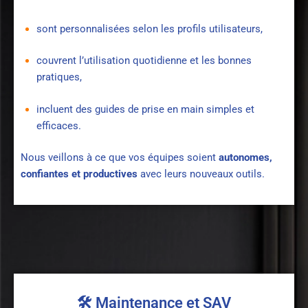
sont personnalisées selon les profils utilisateurs,
couvrent l’utilisation quotidienne et les bonnes
pratiques,
incluent des guides de prise en main simples et
efficaces.
Nous veillons à ce que vos équipes soient
autonomes,
confiantes et productives
avec leurs nouveaux outils.
🛠 Maintenance et SAV