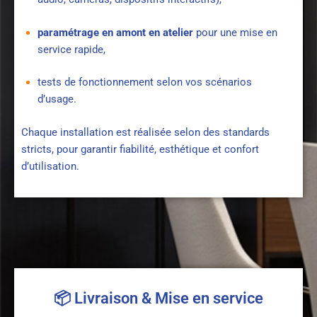
paramétrage en amont en atelier
pour une mise en
service rapide,
tests de fonctionnement selon vos scénarios
d’usage.
Chaque installation est réalisée selon des standards
stricts, pour garantir fiabilité, esthétique et confort
d’utilisation.
📦 Livraison & Mise en service