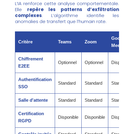
L’IA renforce cette analyse comportementale.
Elle
repère les patterns d’exfiltration
complexes
. L’algorithme identifie les
anomalies de transfert que l’humain rate.
Google
Critère
Teams
Zoom
Meet
Chiffrement
Optionnel
Optionnel
Disponible
E2EE
Authentification
Standard
Standard
Standard
SSO
Salle d'attente
Standard
Standard
Standard
Certification
Disponible
Disponible
Disponible
RGPD