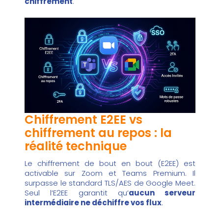
chiffrement
.
Chiffrement E2EE vs
chiffrement au repos : la
réalité technique
Le chiffrement de bout en bout (E2EE) est
activable sur Zoom et Teams Premium. Il
surpasse le standard TLS/AES de Google Meet.
Seul l’E2EE garantit qu’
aucun serveur
intermédiaire ne déchiffre vos flux
.