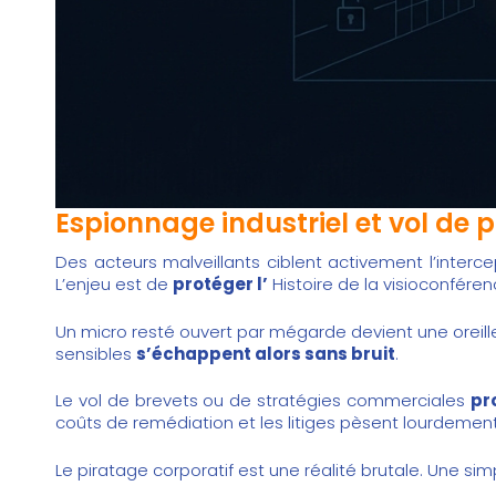
Espionnage industriel et vol de p
Des acteurs malveillants ciblent activement l’intercep
L’enjeu est de
protéger l’
Histoire de la visioconfér
Un micro resté ouvert par mégarde devient une oreill
sensibles
s’échappent alors sans bruit
.
Le vol de brevets ou de stratégies commerciales
pr
coûts de remédiation et les litiges pèsent lourdement 
Le piratage corporatif est une réalité brutale. Une s