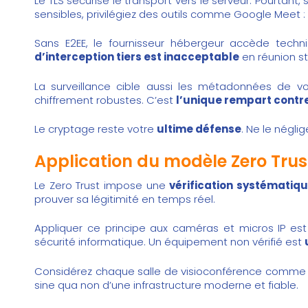
Le TLS sécurise le transport vers le serveur. Pourtant, 
sensibles, privilégiez des outils comme
Google Meet : 
Sans E2EE, le fournisseur hébergeur accède techniq
d’interception tiers est inacceptable
en réunion st
La surveillance cible aussi les métadonnées de vo
chiffrement robustes. C’est
l’unique rempart contr
Le cryptage reste votre
ultime défense
. Ne le néglig
Application du modèle Zero Trust
Le Zero Trust impose une
vérification systématiq
prouver sa légitimité en temps réel.
Appliquer ce principe aux caméras et micros IP est
sécurité informatique. Un équipement non vérifié est
Considérez chaque salle de visioconférence comme
sine qua non d’une infrastructure moderne et fiable.