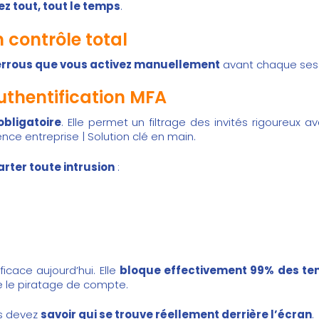
iez tout, tout le temps
.
 contrôle total
errous que vous activez manuellement
avant chaque sessi
authentification MFA
obligatoire
. Elle permet un filtrage des invités rigoureux a
rence entreprise | Solution clé en main
.
arter toute intrusion
:
fficace aujourd’hui. Elle
bloque effectivement 99% des tent
e le piratage de compte.
us devez
savoir qui se trouve réellement derrière l’écran
.