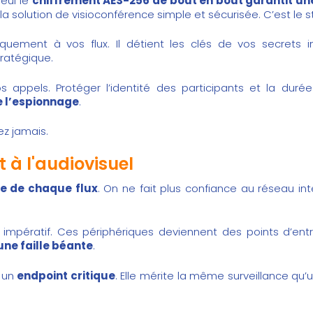
seul le
chiffrement AES-256 de bout en bout garantit un
la solution de visioconférence simple et sécurisée
. C’est le
uement à vos flux. Il détient les clés de vos secrets in
ratégique.
s appels. Protéger l’identité des participants et la du
e l’espionnage
.
ez jamais.
 à l'audiovisuel
ue de chaque flux
. On ne fait plus confiance au réseau i
 impératif. Ces périphériques deviennent des points d’entr
une faille béante
.
 un
endpoint critique
. Elle mérite la même surveillance qu’