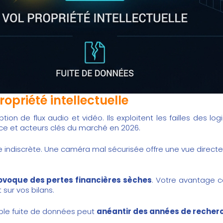
ropriété intellectuelle
tion de flux audio et vidéo. Ils exploitent les failles des lo
ence et acteurs clés du marché en 2026
.
e indiscrète. Une caméra mal sécurisée offre une vue directe
ovoque des pertes financières sèches
. Votre avantage co
sur vos bilans.
imple fuite de données peut
anéantir des années de recher