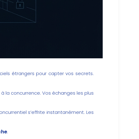
giciels étrangers pour capter vos secrets.
 à la concurrence. Vos échanges les plus
ncurrentiel s’effrite instantanément. Les
che
.