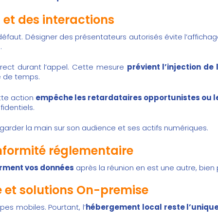
et des interactions
r défaut. Désigner des présentateurs autorisés évite l’affich
.
irect durant l’appel. Cette mesure
prévient l’injection de 
e de temps.
tte action
empêche les retardataires opportunistes ou le
identiels.
t garder la main sur son audience et ses actifs numériques.
nformité réglementaire
orment vos données
après la réunion en est une autre, bien
 et solutions On-premise
pes mobiles. Pourtant, l’
hébergement local reste l’uniqu