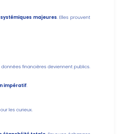
s systémiques majeures
. Elles prouvent
t données financières deviennent publics.
un impératif
.
our les curieux.