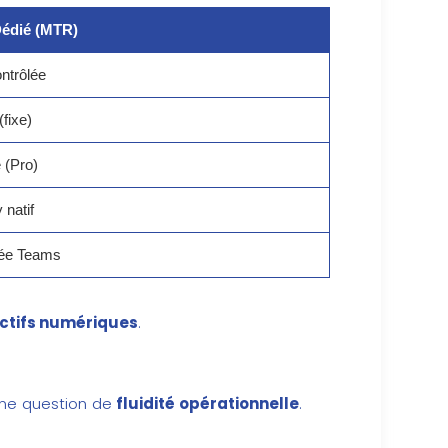
édié (MTR)
ntrôlée
(fixe)
 (Pro)
 natif
sée Teams
actifs numériques
.
 une question de
fluidité opérationnelle
.