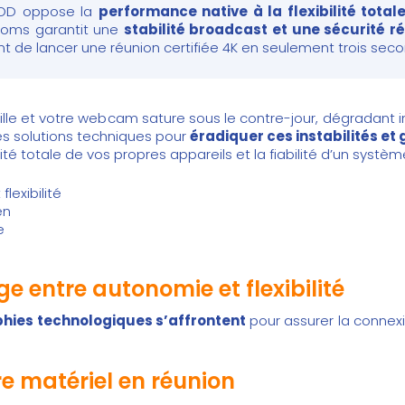
 BYOD oppose la
performance native à la flexibilité total
Rooms garantit une
stabilité broadcast et une sécurité 
t de lancer une réunion certifiée 4K en seulement trois sec
sille et votre webcam sature sous le contre-jour, dégradant
les solutions techniques pour
éradiquer ces instabilités et
té totale de vos propres appareils et la fiabilité d’un systèm
lexibilité
en
e
e entre autonomie et flexibilité
phies technologiques s’affrontent
pour assurer la connexi
re matériel en réunion