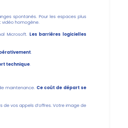
anges spontanés. Pour les espaces plus
et vidéo homogène.
nal Microsoft.
Les barrières logicielles
pérativement
.
ort technique
.
is de maintenance.
Ce coût de départ se
ors de vos appels d’offres. Votre image de