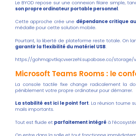
Le BYOD repose sur une connexion filaire simple, tand
son propre ordinateur portable personnel
.
Cette approche crée une
dépendance critique au
médaille pour cette solution mobile.
Pourtant, la liberté de plateforme reste totale. On
garantir la flexibilité du matériel USB
.
https://gohmqpvtliqcvxerzehl.supabase.co/storage/
Microsoft Teams Rooms : le conf
La console tactile fixe change radicalement la d
péniblement votre propre ordinateur pour démarrer.
La stabilité est ici le point fort
. La réunion tourne 
mails importants.
Tout est fluide et
parfaitement intégré
à l’écosyst
On entre dans la salle et tout fonctionne immédiatem