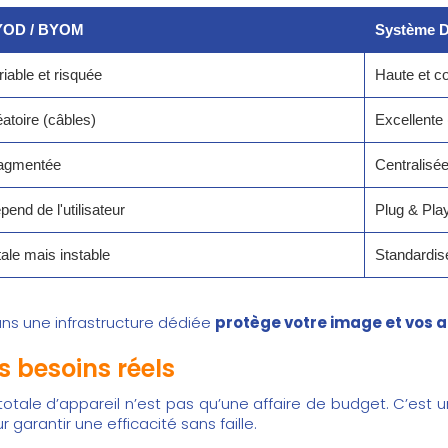
YOD / BYOM
Système D
riable et risquée
Haute et co
éatoire (câbles)
Excellente 
agmentée
Centralisée
pend de l'utilisateur
Plug & Play
tale mais instable
Standardi
ans une infrastructure dédiée
protège votre image et vos 
s besoins réels
totale d’appareil n’est pas qu’une affaire de budget. C’est
garantir une efficacité sans faille.