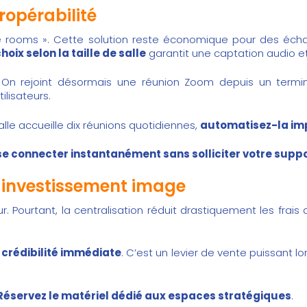
eropérabilité
e rooms ». Cette solution reste économique pour des éch
hoix selon la taille de salle
garantit une captation audio 
ur. On rejoint désormais une réunion Zoom depuis un termi
ilisateurs.
salle accueille dix réunions quotidiennes,
automatisez-la im
se connecter instantanément sans solliciter votre supp
r investissement image
ur. Pourtant, la centralisation réduit drastiquement les fra
 crédibilité immédiate
. C’est un levier de vente puissant l
Réservez le matériel dédié aux espaces stratégiques
.