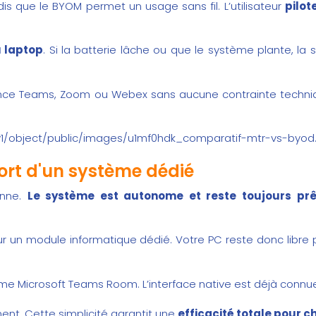
is que le BYOM permet un usage sans fil. L’utilisateur
pilot
 laptop
. Si la batterie lâche ou que le système plante, la s
 lance Teams, Zoom ou Webex sans aucune contrainte techniq
v1/object/public/images/u1mf0hdk_comparatif-mtr-vs-byod.
ort d'un système dédié
onne.
Le système est autonome et reste toujours prê
sur un module informatique dédié. Votre PC reste donc libre
ème
Microsoft Teams Room
. L’interface native est déjà connu
ent. Cette simplicité garantit une
efficacité totale pour c