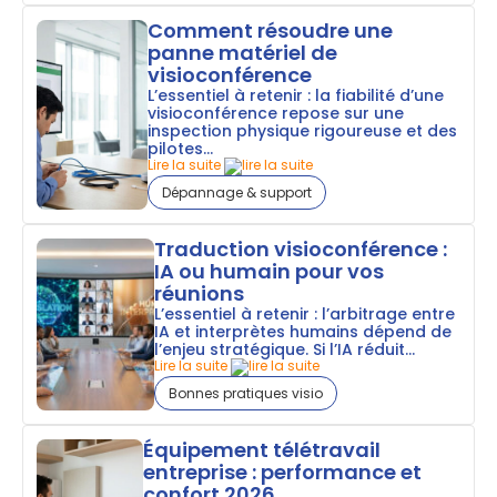
Comment résoudre une
panne matériel de
visioconférence
L’essentiel à retenir : la fiabilité d’une
visioconférence repose sur une
inspection physique rigoureuse et des
pilotes...
Lire la suite
Dépannage & support
Traduction visioconférence :
IA ou humain pour vos
réunions
L’essentiel à retenir : l’arbitrage entre
IA et interprètes humains dépend de
l’enjeu stratégique. Si l’IA réduit...
Lire la suite
Bonnes pratiques visio
Équipement télétravail
entreprise : performance et
confort 2026