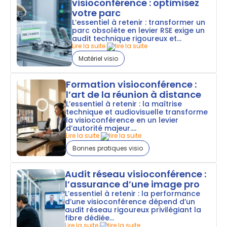
visioconférence : optimisez
votre parc
L’essentiel à retenir : transformer un
parc obsolète en levier RSE exige un
audit technique rigoureux et...
Lire la suite
Matériel visio
Formation visioconférence :
l’art de la réunion à distance
L’essentiel à retenir : la maîtrise
technique et audiovisuelle transforme
la visioconférence en un levier
d’autorité majeur....
Lire la suite
Bonnes pratiques visio
Audit réseau visioconférence :
l’assurance d’une image pro
L’essentiel à retenir : la performance
d’une visioconférence dépend d’un
audit réseau rigoureux privilégiant la
fibre dédiée...
Lire la suite