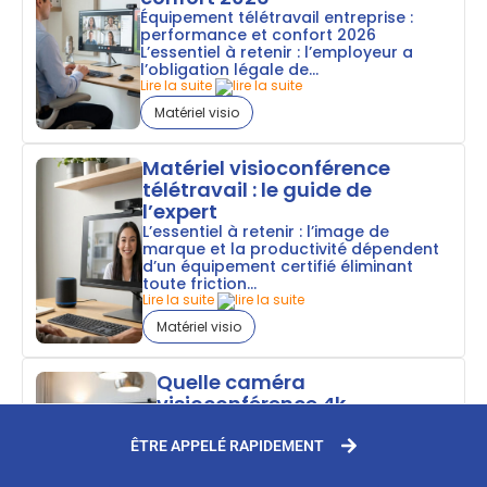
Équipement télétravail entreprise :
performance et confort 2026
L’essentiel à retenir : l’employeur a
l’obligation légale de...
Lire la suite
Matériel visio
Matériel visioconférence
télétravail : le guide de
l’expert
L’essentiel à retenir : l’image de
marque et la productivité dépendent
d’un équipement certifié éliminant
toute friction...
Lire la suite
Matériel visio
Quelle caméra
visioconférence 4k
professionnelle choisir ?
L’essentiel à retenir : l’adoption de
ÊTRE APPELÉ RAPIDEMENT
caméras 4K dotées d’IA, comme la
Yealink SmartVision 40 ou la...