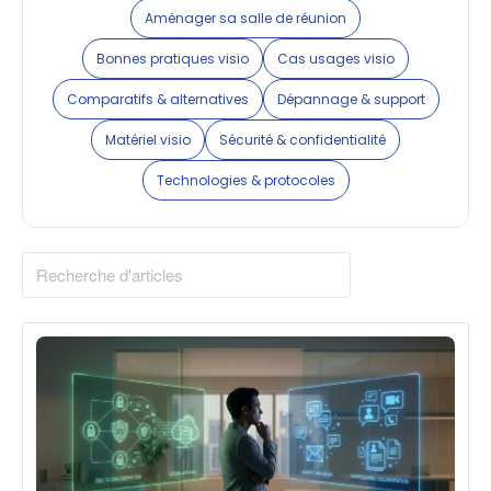
Aménager sa salle de réunion
Bonnes pratiques visio
Cas usages visio
Comparatifs & alternatives
Dépannage & support
Matériel visio
Sécurité & confidentialité
Technologies & protocoles