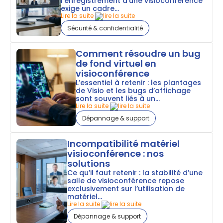
l’enregistrement d’une visioconférence
exige un cadre...
Lire la suite
Sécurité & confidentialité
Comment résoudre un bug
de fond virtuel en
visioconférence
L’essentiel à retenir : les plantages
de Visio et les bugs d’affichage
sont souvent liés à un...
Lire la suite
Dépannage & support
Incompatibilité matériel
visioconférence : nos
solutions
Ce qu’il faut retenir : la stabilité d’une
salle de visioconférence repose
exclusivement sur l’utilisation de
matériel...
Lire la suite
Dépannage & support