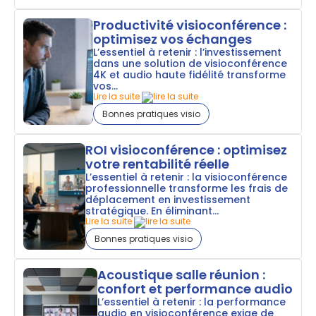
Productivité visioconférence :
optimisez vos échanges
L’essentiel à retenir : l’investissement
dans une solution de visioconférence
4K et audio haute fidélité transforme
vos...
Lire la suite
Bonnes pratiques visio
ROI visioconférence : optimisez
votre rentabilité réelle
L’essentiel à retenir : la visioconférence
professionnelle transforme les frais de
déplacement en investissement
stratégique. En éliminant...
Lire la suite
Bonnes pratiques visio
Acoustique salle réunion :
confort et performance audio
L’essentiel à retenir : la performance
audio en visioconférence exige de