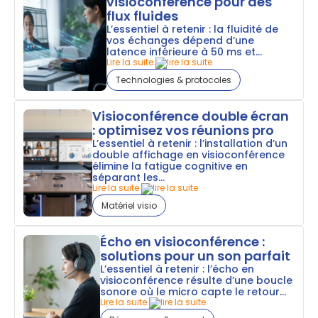
visioconférence pour des
flux fluides
L’essentiel à retenir : la fluidité de
vos échanges dépend d’une
latence inférieure à 50 ms et...
Lire la suite
Technologies & protocoles
Visioconférence double écran
: optimisez vos réunions pro
L’essentiel à retenir : l’installation d’un
double affichage en visioconférence
élimine la fatigue cognitive en
séparant les...
Lire la suite
Matériel visio
Écho en visioconférence :
solutions pour un son parfait
L’essentiel à retenir : l’écho en
visioconférence résulte d’une boucle
sonore où le micro capte le retour...
Lire la suite