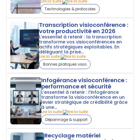
Lire la suite
Technologies & protocoles
Transcription visioconférence :
votre productivité en 2026
L’essentiel à retenir : la transcription
transforme vos visioconférences en
actifs stratégiques exploitables. En
déléguant la prise...
Lire la suite
Bonnes pratiques visio
Infogérance visioconférence :
performance et sécurité
L’essentiel à retenir : l’infogérance
transforme la visioconférence en un
levier stratégique de crédibilité grâce
à une...
Lire la suite
Dépannage & support
Recyclage matériel