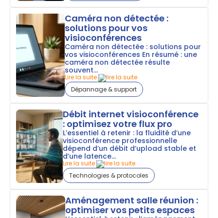
Caméra non détectée :
solutions pour vos
visioconférences
Caméra non détectée : solutions pour
vos visioconférences En résumé : une
caméra non détectée résulte
souvent...
Lire la suite
Dépannage & support
Débit internet visioconférence
: optimisez votre flux pro
L’essentiel à retenir : la fluidité d’une
visioconférence professionnelle
dépend d’un débit d’upload stable et
d’une latence...
Lire la suite
Technologies & protocoles
Aménagement salle réunion :
optimiser vos petits espaces