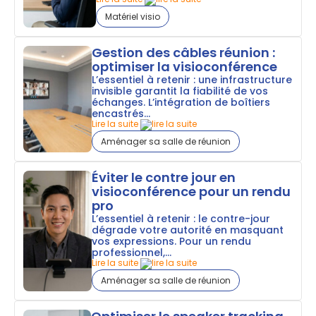
Matériel visio
Gestion des câbles réunion :
optimiser la visioconférence
L’essentiel à retenir : une infrastructure
invisible garantit la fiabilité de vos
échanges. L’intégration de boîtiers
encastrés...
Lire la suite
Aménager sa salle de réunion
Éviter le contre jour en
visioconférence pour un rendu
pro
L’essentiel à retenir : le contre-jour
dégrade votre autorité en masquant
vos expressions. Pour un rendu
professionnel,...
Lire la suite
Aménager sa salle de réunion