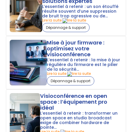
solutions expertes
L’essentiel à retenir : un son étouffé
résulte souvent d’une suppression
de bruit trop agressive ou de...
Lire la suite
Dépannage & support
Mise à jour firmware :
optimisez votre
visioconférence
L’essentiel à retenir : la mise à jour
régulière du firmware est le pilier
de la sécurité...
Lire la suite
Dépannage & support
Visioconférence en open
space : l’équipement pro
idéal
L’essentiel à retenir : transformer un
open space en studio broadcast
exige de combiner hardware de
pointe...
Lire la suite