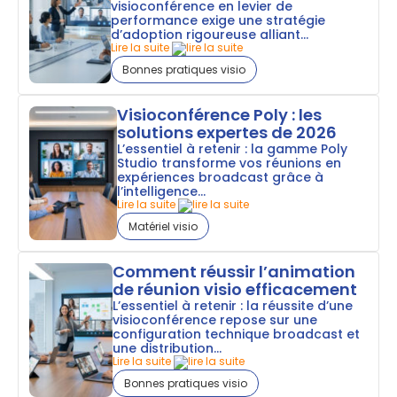
visioconférence en levier de
performance exige une stratégie
d’adoption rigoureuse alliant...
Lire la suite
Bonnes pratiques visio
Visioconférence Poly : les
solutions expertes de 2026
L’essentiel à retenir : la gamme Poly
Studio transforme vos réunions en
expériences broadcast grâce à
l’intelligence...
Lire la suite
Matériel visio
Comment réussir l’animation
de réunion visio efficacement
L’essentiel à retenir : la réussite d’une
visioconférence repose sur une
configuration technique broadcast et
une distribution...
Lire la suite
Bonnes pratiques visio