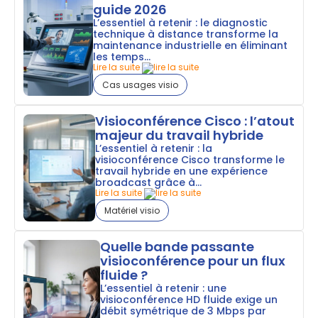
guide 2026
L’essentiel à retenir : le diagnostic
technique à distance transforme la
maintenance industrielle en éliminant
les temps...
Lire la suite
Cas usages visio
Visioconférence Cisco : l’atout
majeur du travail hybride
L’essentiel à retenir : la
visioconférence Cisco transforme le
travail hybride en une expérience
broadcast grâce à...
Lire la suite
Matériel visio
Quelle bande passante
visioconférence pour un flux
fluide ?
L’essentiel à retenir : une
visioconférence HD fluide exige un
débit symétrique de 3 Mbps par