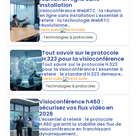
installation
Visioconférence WebRTC : la réunion
en ligne sans installation L’essentiel à
retenir : la technologie WebRTC
révolutionne...
Lire la suite
Technologies & protocoles
Tout savoir sur le protocole
H.323 pour la visioconférence
Tout savoir sur le protocole H.323
pour la visioconférence L’essentiel à
retenir : le standard H.323 demeure...
Lire la suite
Technologies & protocoles
Visioconférence h460 :
sécurisez vos flux vidéo en
2026
L’essentiel à retenir : le protocole
H.460 garantit la stabilité des flux de
visioconférence en franchissant
dynamiquement...