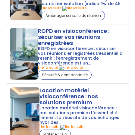
combiner isolation (indice Rw de 45...
Lire la suite
Aménager sa salle de réunion
RGPD en visioconférence :
sécuriser vos réunions
enregistrées
RGPD en visioconférence : sécuriser
vos réunions enregistrées L’essentiel à
retenir : l’enregistrement de
visioconférence est un...
Lire la suite
Sécurité & confidentialité
Location matériel
visioconférence : nos
solutions premium
Location matériel visioconférence :
nos solutions premium L’essentiel à
retenir : la réussite de vos échanges
hybrides...
Lire la suite
Matériel visio