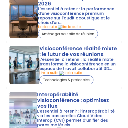
2026
L’essentiel à retenir : la performance
d’une visioconférence premium
repose sur l’audit acoustique et le
choix d’un...
Lire la suite
Aménager sa salle de réunion
Visioconférence réalité mixte
: le futur de vos réunions
L’essentiel à retenir : la réalité mixte
transforme la visioconférence en un
espace de travail collaboratif 3D...
Lire la suite
Technologies & protocoles
Interopérabilité
visioconférence : optimisez
vos flux
L’essentiel à retenir : l’interopérabilité
via les passerelles Cloud Video
Interop (CVI) permet d’unifier des
parcs matériels...