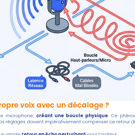
ropre voix avec un décalage ?
tre microphone,
créant une boucle physique
. Ce phéno
s réglages doivent impérativement compenser ce retour di
 un simple
retour en écho perturbant
pour l’orateur.