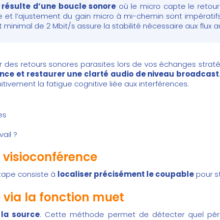
e résulte d’une boucle sonore
où le micro capte le retour
laire et l’ajustement du gain micro à mi-chemin sont impérati
t minimal de 2 Mbit/s assure la stabilité nécessaire aux flux 
ar des retours sonores parasites lors de vos échanges straté
ence et restaurer une clarté audio de niveau broadcast
itivement la fatigue cognitive liée aux interférences.
es
ail ?
 visioconférence
étape consiste à
localiser précisément le coupable
pour s
 via la fonction muet
r la source
. Cette méthode permet de détecter quel périp