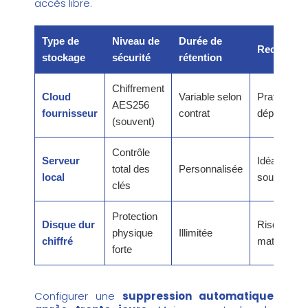
accès libre.
Type de
Niveau de
Durée de
Recomman
stockage
sécurité
rétention
Chiffrement
Cloud
Variable selon
Pratique m
AES256
fournisseur
contrat
dépend du t
(souvent)
Contrôle
Serveur
Idéal pour l
total des
Personnalisée
local
souveraine
clés
Protection
Disque dur
Risque de 
physique
Illimitée
chiffré
matérielle
forte
Configurer une
suppression automatique