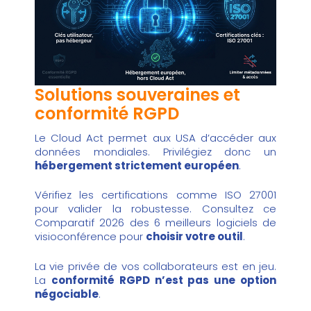
Solutions souveraines et
conformité RGPD
Le Cloud Act permet aux USA d’accéder aux
données mondiales. Privilégiez donc un
hébergement strictement européen
.
Vérifiez les certifications comme ISO 27001
pour valider la robustesse. Consultez ce
Comparatif 2026 des 6 meilleurs logiciels de
visioconférence
pour
choisir votre outil
.
La vie privée de vos collaborateurs est en jeu.
La
conformité RGPD n’est pas une option
négociable
.