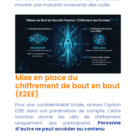
montre une maturité croissante des outils.
Mise en place du
chiffrement de bout en bout
(E2EE)
Pour une confidentialité totale, activez l’option
E2EE dans vos paramètres de compte. Cette
fonction donne les clés de chiffrement
uniquement aux participants.
Personne
d’autre ne peut accéder au contenu
.