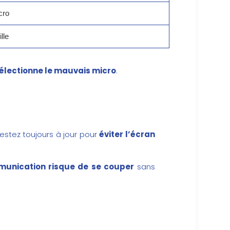
cro
lle
électionne le mauvais micro
.
estez toujours à jour pour
éviter l’écran
unication risque de se couper
sans