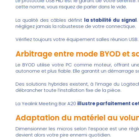
Le protocole USB HID est le garant de votre sérénité. I
cette norme, vous risquez de parler dans le vide.
La qualité des câbles définit
la stabilité du signal
négligez jamais la robustesse de votre connectique.
Vérifiez toujours votre
équipement salles réunion USB
Arbitrage entre mode BYOD et s
Le BYOD utilise votre PC comme moteur, offrant u
autonome et plus fiable. Elle garantit un démarrage sa
Des solutions hybrides existent, à l’image du Logit
débrancher toute l’installation fixe de la pièce.
La
Yealink Meeting Bar A20
illustre parfaitement cet
Adaptation du matériel au volum
Dimensionner les micros selon l’espace est une règl
devient alors votre pire ennemi quotidien.