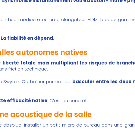
l
synchronise instantanément votre bouton « mute » phys
. Un hub médiocre ou un prolongateur HDMI bas de gamme
.
La fiabilité en dépend
.
alles autonomes natives
ne
liberté totale mais multipliant les risques de branc
ns friction technique.
ech Swytch. Ce boîtier permet de
basculer entre les deux
te efficacité native
. C’est du concret.
e acoustique de la salle
e absolue. Installer un petit micro de bureau dans une gra