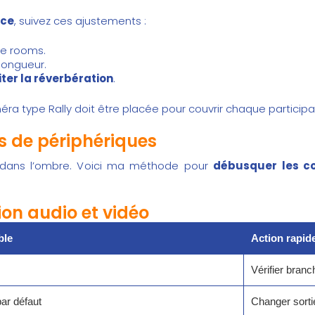
nce
, suivez ces ajustements :
le rooms.
longueur.
iter la réverbération
.
éra type Rally doit être placée pour couvrir chaque participa
s de périphériques
i dans l’ombre. Voici ma méthode pour
débusquer les co
ion audio et vidéo
ble
Action rapid
Vérifier bran
ar défaut
Changer sorti