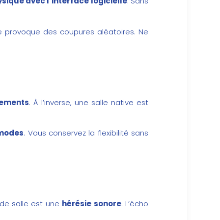
ique avec l’interface logicielle
. Sans
 provoque des coupures aléatoires. Ne
hements
. À l’inverse, une salle native est
 modes
. Vous conservez la flexibilité sans
nde salle est une
hérésie sonore
. L’écho