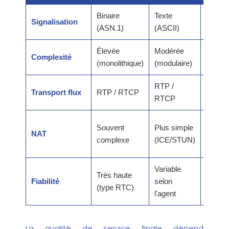
Binaire
Texte
H.323 
Signalisation
(ASN.1)
(ASCII)
rigueur
Élevée
Modérée
SIP po
Complexité
(monolithique)
(modulaire)
flexibili
RTP /
Identi
Transport flux
RTP / RTCP
RTCP
le méd
SIP en
Souvent
Plus simple
NAT
enviro
complexe
(ICE/STUN)
Web
Variable
Très haute
H.323 
Fiabilité
selon
(type RTC)
dédiée
l'agent
La qualité de service finale dépend