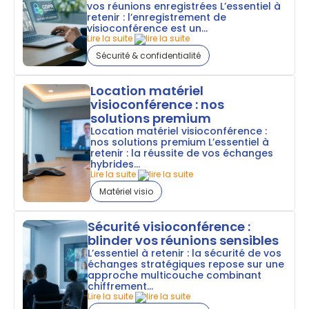
vos réunions enregistrées L’essentiel à
retenir : l’enregistrement de
visioconférence est un...
Lire la suite
Sécurité & confidentialité
Location matériel
visioconférence : nos
solutions premium
Location matériel visioconférence :
nos solutions premium L’essentiel à
retenir : la réussite de vos échanges
hybrides...
Lire la suite
Matériel visio
Sécurité visioconférence :
blinder vos réunions sensibles
L’essentiel à retenir : la sécurité de vos
échanges stratégiques repose sur une
approche multicouche combinant
chiffrement...
Lire la suite