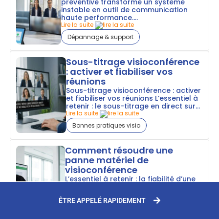
préventive transforme un système
instable en outil de communication
haute performance....
Lire la suite
Dépannage & support
Sous-titrage visioconférence
: activer et fiabiliser vos
réunions
Sous-titrage visioconférence : activer
et fiabiliser vos réunions L’essentiel à
retenir : le sous-titrage en direct sur...
Lire la suite
Bonnes pratiques visio
Comment résoudre une
panne matériel de
visioconférence
L’essentiel à retenir : la fiabilité d’une
visioconférence repose sur une
inspection physique rigoureuse et des
ÊTRE APPELÉ RAPIDEMENT
pilotes...
Lire la suite