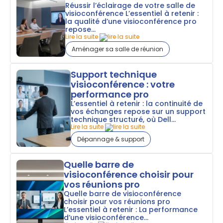
Réussir l’éclairage de votre salle de
visioconférence L’essentiel à retenir :
la qualité d’une visioconférence pro
repose...
Lire la suite
Aménager sa salle de réunion
Support technique
visioconférence : votre
performance pro
L’essentiel à retenir : la continuité de
vos échanges repose sur un support
technique structuré, où Dell...
Lire la suite
Dépannage & support
Quelle barre de
visioconférence choisir pour
vos réunions pro
Quelle barre de visioconférence
choisir pour vos réunions pro
L’essentiel à retenir : La performance
d’une visioconférence...