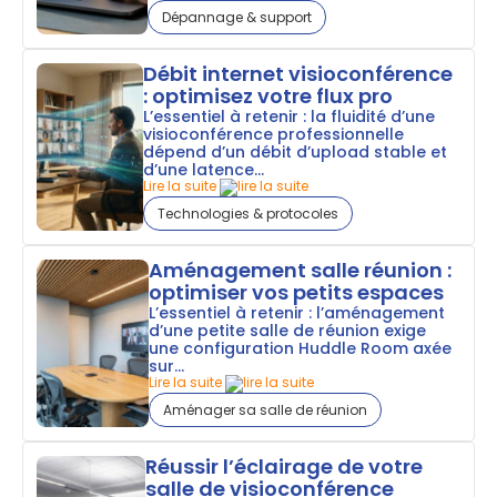
Dépannage & support
Débit internet visioconférence
: optimisez votre flux pro
L’essentiel à retenir : la fluidité d’une
visioconférence professionnelle
dépend d’un débit d’upload stable et
d’une latence...
Lire la suite
Technologies & protocoles
Aménagement salle réunion :
optimiser vos petits espaces
L’essentiel à retenir : l’aménagement
d’une petite salle de réunion exige
une configuration Huddle Room axée
sur...
Lire la suite
Aménager sa salle de réunion
Réussir l’éclairage de votre
salle de visioconférence