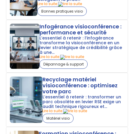
Lire la suite
Bonnes pratiques visio
Infogérance visioconférence :
performance et sécurité
L’essentiel à retenir : l’infogérance
transforme la visioconférence en un
levier stratégique de crédibilité grâce
à une...
Lire la suite
Dépannage & support
Recyclage matériel
visioconférence : optimisez
votre parc
L’essentiel à retenir : transformer un
parc obsolète en levier RSE exige un
audit technique rigoureux et...
Lire la suite
Matériel visio
Formation visioconférence :