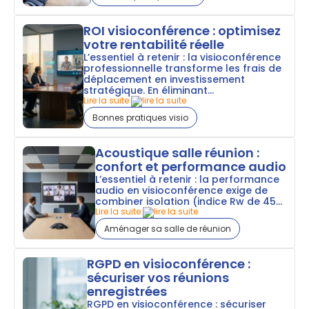
ROI visioconférence : optimisez
votre rentabilité réelle
L’essentiel à retenir : la visioconférence
professionnelle transforme les frais de
déplacement en investissement
stratégique. En éliminant...
Lire la suite
Bonnes pratiques visio
Acoustique salle réunion :
confort et performance audio
L’essentiel à retenir : la performance
audio en visioconférence exige de
combiner isolation (indice Rw de 45...
Lire la suite
Aménager sa salle de réunion
RGPD en visioconférence :
sécuriser vos réunions
enregistrées
RGPD en visioconférence : sécuriser