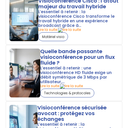
Visioconférence Cisco : l’atout
majeur du travail hybride
L’essentiel à retenir : la
visioconférence Cisco transforme le
travail hybride en une expérience
broadcast grâce à...
Lire la suite
Matériel visio
Quelle bande passante
visioconférence pour un flux
fluide ?
L’essentiel à retenir : une
visioconférence HD fluide exige un
débit symétrique de 3 Mbps par
utilisateur,...
Lire la suite
Technologies & protocoles
Visioconférence sécurisée
avocat : protégez vos
échanges
L’essentiel à retenir : la