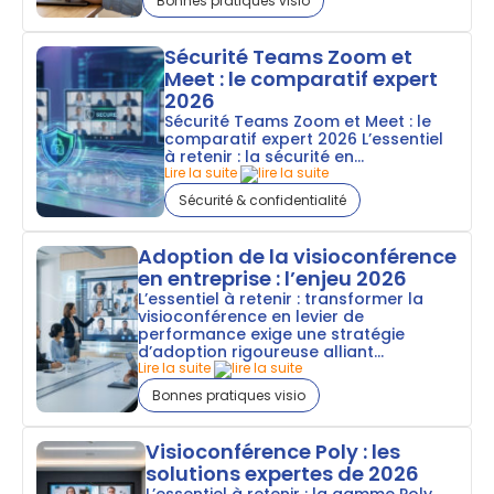
Bonnes pratiques visio
Sécurité Teams Zoom et
Meet : le comparatif expert
2026
Sécurité Teams Zoom et Meet : le
comparatif expert 2026 L’essentiel
à retenir : la sécurité en...
Lire la suite
Sécurité & confidentialité
Adoption de la visioconférence
en entreprise : l’enjeu 2026
L’essentiel à retenir : transformer la
visioconférence en levier de
performance exige une stratégie
d’adoption rigoureuse alliant...
Lire la suite
Bonnes pratiques visio
Visioconférence Poly : les
solutions expertes de 2026
L’essentiel à retenir : la gamme Poly