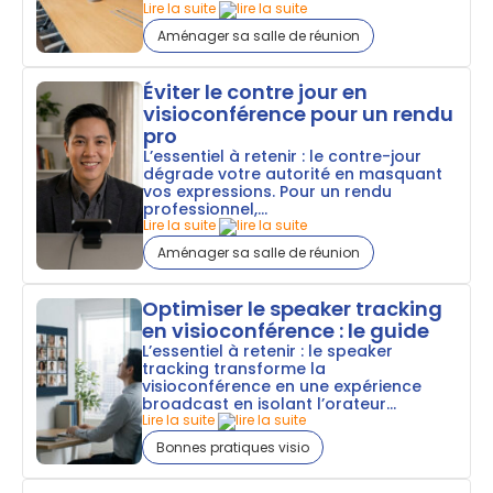
Lire la suite
Aménager sa salle de réunion
Éviter le contre jour en
visioconférence pour un rendu
pro
L’essentiel à retenir : le contre-jour
dégrade votre autorité en masquant
vos expressions. Pour un rendu
professionnel,...
Lire la suite
Aménager sa salle de réunion
Optimiser le speaker tracking
en visioconférence : le guide
L’essentiel à retenir : le speaker
tracking transforme la
visioconférence en une expérience
broadcast en isolant l’orateur...
Lire la suite
Bonnes pratiques visio