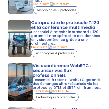
flux...
Lire la suite
Technologies & protocoles
Comprendre le protocole T.120
et la conférence multimédia
L’essentiel à retenir : le standard T.120
garantit l’interopérabilité des données
en visioconférence grâce à une
architecture...
Lire la suite
Technologies & protocoles
Visioconférence WebRTC :
sécurisez vos flux
professionnels
L’essentiel à retenir : WebRTC garantit
des échanges ultra-sécurisés via les
protocoles DTLS et SRTP, chiffrant les...
Lire la suite
Technologies & protocoles