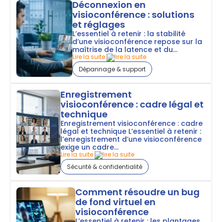
Déconnexion en
visioconférence : solutions
et réglages
L’essentiel à retenir : la stabilité
d’une visioconférence repose sur la
maîtrise de la latence et du...
Lire la suite
Dépannage & support
Enregistrement
visioconférence : cadre légal et
technique
Enregistrement visioconférence : cadre
légal et technique L’essentiel à retenir :
l’enregistrement d’une visioconférence
exige un cadre...
Lire la suite
Sécurité & confidentialité
Comment résoudre un bug
de fond virtuel en
visioconférence
L’essentiel à retenir : les plantages