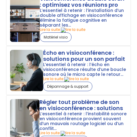
: optimisez vos réunions pro
L’essentiel à retenir : l’installation d’un
double affichage en visioconférence
élimine la fatigue cognitive en
séparant les...
Lire la suite
Matériel visio
Écho en visioconférence :
solutions pour un son parfait
L’essentiel à retenir : l’écho en
visioconférence résulte d’une boucle
sonore où le micro capte le retour...
Lire la suite
Dépannage & support
Régler tout problème de son
en visioconférence : solutions
L’essentiel à retenir : l’instabilité sonore
en visioconférence provient souvent
d’un mauvais routage logiciel ou d’un
conflit...
Lire la suite