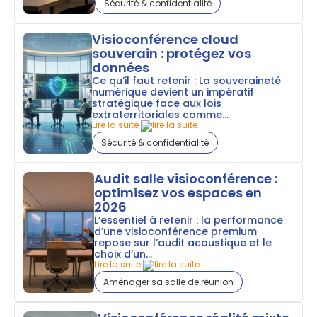
Sécurité & confidentialité
Visioconférence cloud
souverain : protégez vos
données
Ce qu’il faut retenir : La souveraineté
numérique devient un impératif
stratégique face aux lois
extraterritoriales comme...
Lire la suite
Sécurité & confidentialité
Audit salle visioconférence :
optimisez vos espaces en
2026
L’essentiel à retenir : la performance
d’une visioconférence premium
repose sur l’audit acoustique et le
choix d’un...
Lire la suite
Aménager sa salle de réunion