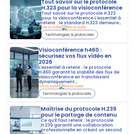
Tout savoir sur le protocole
H.323 pour la visioconférence
Tout savoir sur le protocole H.323
pour la visioconférence L’essentiel à
retenir : le standard H.323 demeure...
Lire la suite
Technologies & protocoles
Visioconférence h460 :
sécurisez vos flux vidéo en
2026
L’essentiel à retenir : le protocole
H.460 garantit la stabilité des flux de
visioconférence en franchissant
dynamiquement...
Lire la suite
Technologies & protocoles
Maîtrise du protocole H.239
pour le partage de contenu
Ce qu’il faut retenir : le protocole
H.239 garantit une collaboration
professionnelle en créant un second